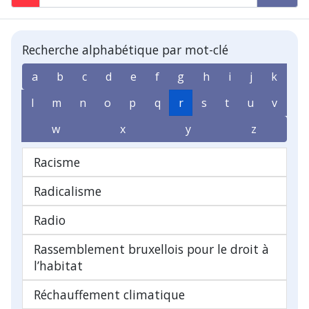
Recherche alphabétique par mot-clé
a
b
c
d
e
f
g
h
i
j
k
l
m
n
o
p
q
r
s
t
u
v
w
x
y
z
Racisme
Radicalisme
Radio
Rassemblement bruxellois pour le droit à
l’habitat
Réchauffement climatique