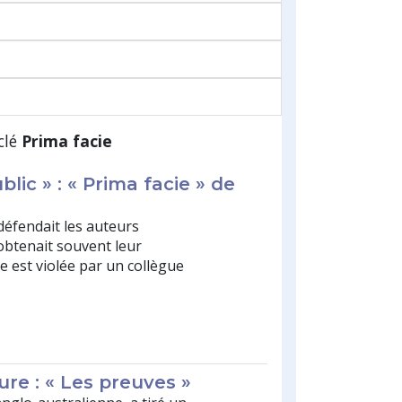
clé
Prima facie
lic » : « Prima facie » de
défendait les auteurs
obtenait souvent leur
le est violée par un collègue
ture : « Les preuves »