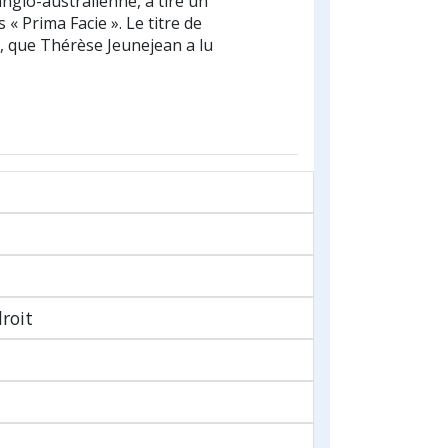
nglo-australienne, a tiré un
« Prima Facie ». Le titre de
», que Thérèse Jeunejean a lu
roit