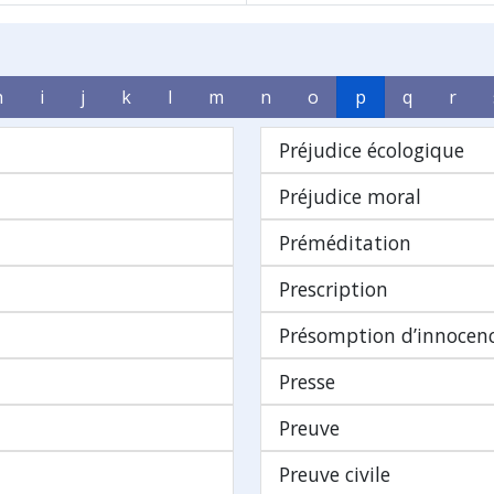
h
i
j
k
l
m
n
o
p
q
r
Préjudice écologique
Préjudice moral
Préméditation
Prescription
Présomption d’innocen
Presse
Preuve
Preuve civile