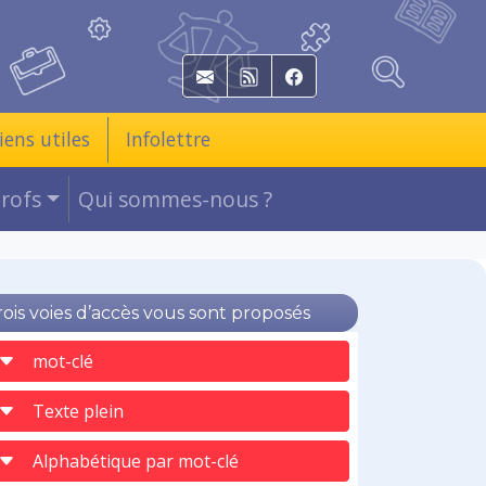
E-mail
RSS
Facebook
iens utiles
Infolettre
Profs
Qui sommes-nous ?
rois voies d’accès vous sont proposés
mot-clé
Texte plein
Alphabétique par mot-clé