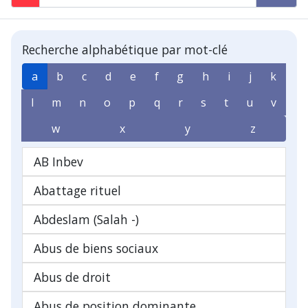
Recherche alphabétique par mot-clé
a
b
c
d
e
f
g
h
i
j
k
l
m
n
o
p
q
r
s
t
u
v
w
x
y
z
AB Inbev
Abattage rituel
Abdeslam (Salah -)
Abus de biens sociaux
Abus de droit
Abus de position dominante