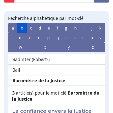
Recherche alphabétique par mot-clé
a
b
c
d
e
f
g
h
i
j
k
l
m
n
o
p
q
r
s
t
u
v
w
x
y
z
Badinter (Robert-)
Bail
Baromètre de la Justice
3
article(s) pour le mot clé
Baromètre de
la Justice
La confiance envers la justice