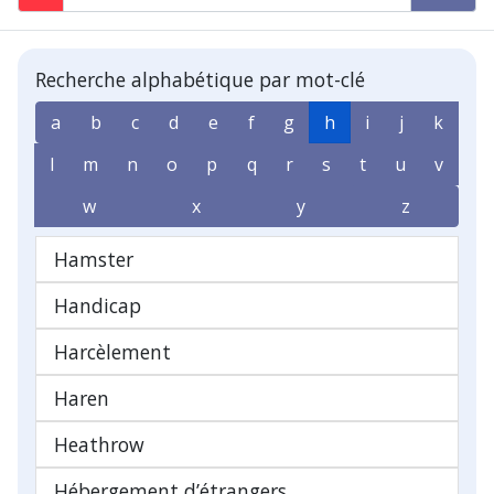
Recherche alphabétique par mot-clé
a
b
c
d
e
f
g
h
i
j
k
l
m
n
o
p
q
r
s
t
u
v
w
x
y
z
Hamster
Handicap
Harcèlement
Haren
Heathrow
Hébergement d’étrangers