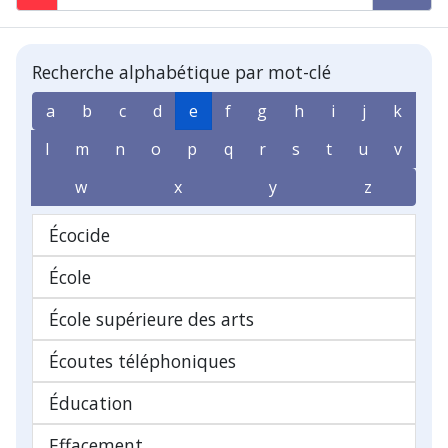
Recherche alphabétique par mot-clé
a
b
c
d
e
f
g
h
i
j
k
l
m
n
o
p
q
r
s
t
u
v
w
x
y
z
Écocide
École
École supérieure des arts
Écoutes téléphoniques
Éducation
Effacement