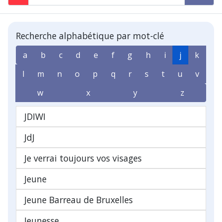
Recherche alphabétique par mot-clé
a
b
c
d
e
f
g
h
i
j
k
l
m
n
o
p
q
r
s
t
u
v
w
x
y
z
JDIWI
JdJ
Je verrai toujours vos visages
Jeune
Jeune Barreau de Bruxelles
Jeunesse