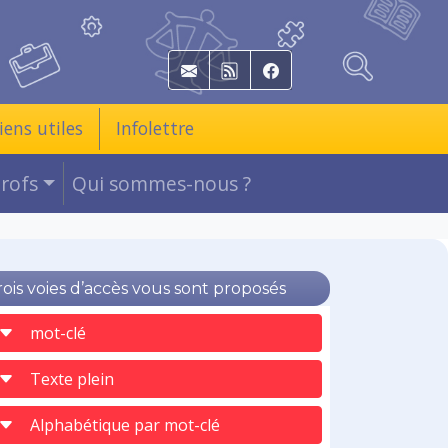
E-mail
RSS
Facebook
iens utiles
Infolettre
Profs
Qui sommes-nous ?
rois voies d’accès vous sont proposés
mot-clé
Texte plein
Alphabétique par mot-clé