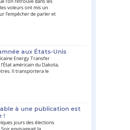
ue l’on retrouve dans les
 les voleurs ont mis un
ur l’empêcher de parler et
mnée aux États-Unis
ricaine Energy Transfer
 l’État américain du Dakota,
res. Il transportera le
able à une publication est
 !
lques jours des élections
Soir envisageait la