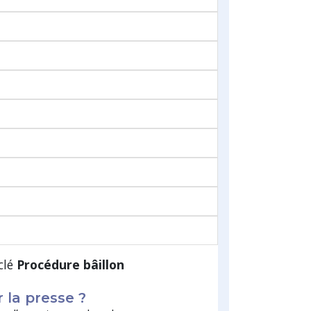
clé
Procédure bâillon
r la presse ?