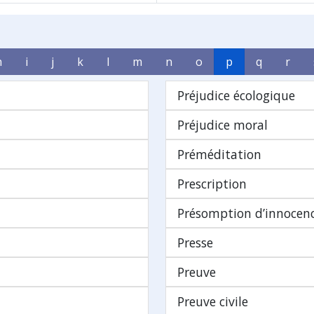
h
i
j
k
l
m
n
o
p
q
r
Préjudice écologique
Préjudice moral
Préméditation
Prescription
Présomption d’innocen
Presse
Preuve
Preuve civile