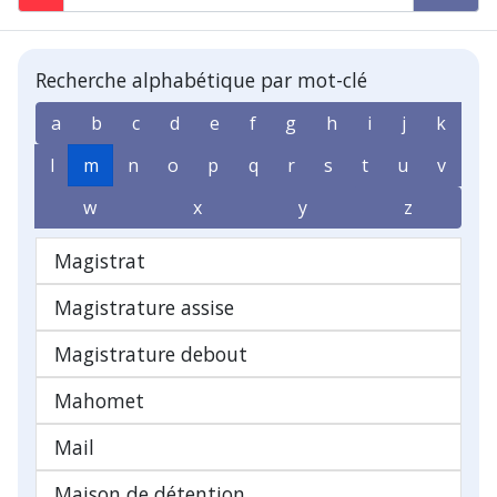
Recherche alphabétique par mot-clé
a
b
c
d
e
f
g
h
i
j
k
l
m
n
o
p
q
r
s
t
u
v
w
x
y
z
Magistrat
Magistrature assise
Magistrature debout
Mahomet
Mail
Maison de détention