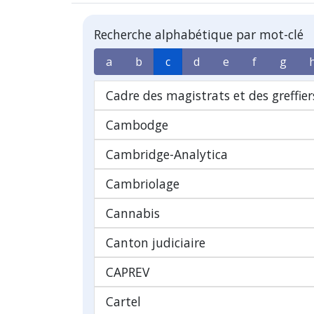
Recherche alphabétique par mot-clé
a
b
c
d
e
f
g
Cadre des magistrats et des greffier
Cambodge
Cambridge-Analytica
Cambriolage
Cannabis
Canton judiciaire
CAPREV
Cartel