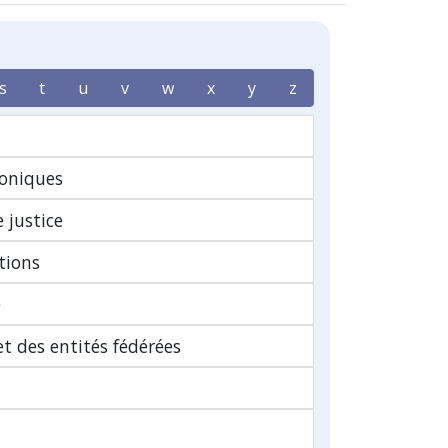
s
t
u
v
w
x
y
z
oniques
 justice
tions
e
t des entités fédérées