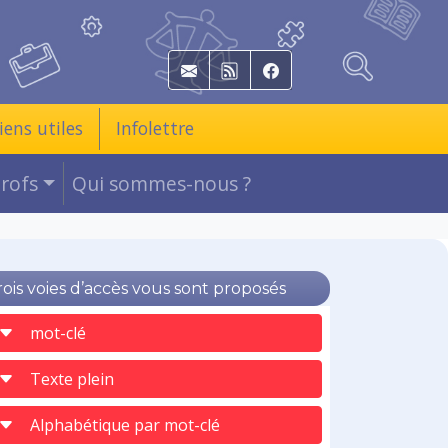
E-mail
RSS
Facebook
iens utiles
Infolettre
Profs
Qui sommes-nous ?
rois voies d’accès vous sont proposés
mot-clé
Texte plein
Alphabétique par mot-clé