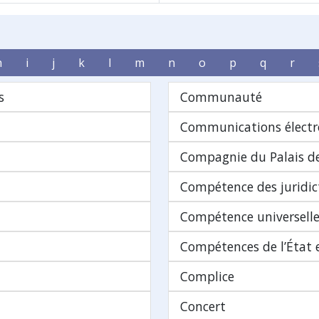
h
i
j
k
l
m
n
o
p
q
r
s
Communauté
Communications électr
Compagnie du Palais de
Compétence des juridic
Compétence universell
Compétences de l’État e
Complice
Concert