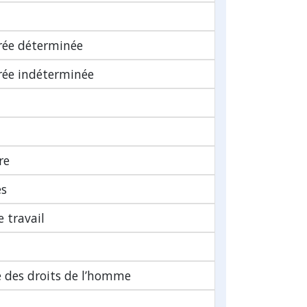
urée déterminée
urée indéterminée
re
es
 travail
 des droits de l’homme