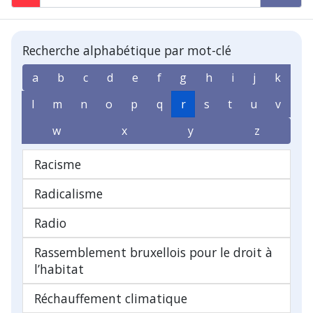
Recherche alphabétique par mot-clé
a
b
c
d
e
f
g
h
i
j
k
l
m
n
o
p
q
r
s
t
u
v
w
x
y
z
Racisme
Radicalisme
Radio
Rassemblement bruxellois pour le droit à
l’habitat
Réchauffement climatique