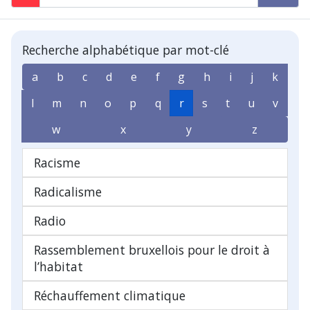
Recherche alphabétique par mot-clé
a
b
c
d
e
f
g
h
i
j
k
l
m
n
o
p
q
r
s
t
u
v
w
x
y
z
Racisme
Radicalisme
Radio
Rassemblement bruxellois pour le droit à
l’habitat
Réchauffement climatique