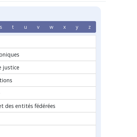
s
t
u
v
w
x
y
z
oniques
 justice
tions
e
t des entités fédérées