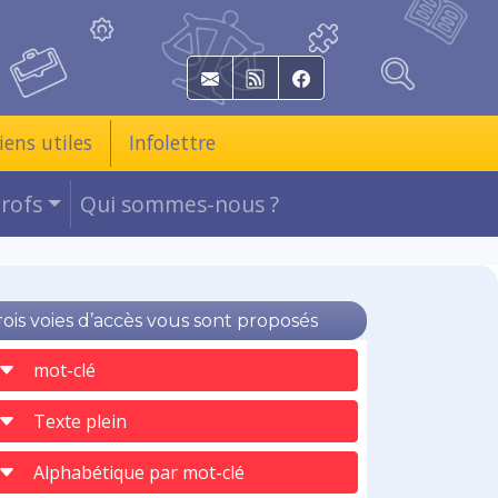
E-mail
RSS
Facebook
iens utiles
Infolettre
Profs
Qui sommes-nous ?
rois voies d’accès vous sont proposés
mot-clé
Texte plein
Alphabétique par mot-clé