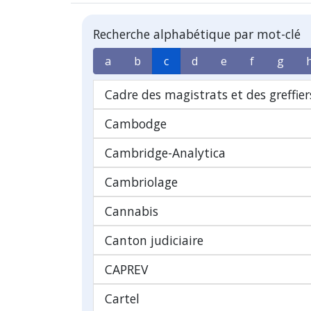
Recherche alphabétique par mot-clé
a
b
c
d
e
f
g
Cadre des magistrats et des greffier
Cambodge
Cambridge-Analytica
Cambriolage
Cannabis
Canton judiciaire
CAPREV
Cartel