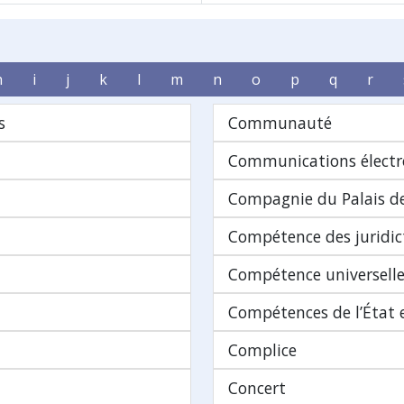
h
i
j
k
l
m
n
o
p
q
r
s
Communauté
Communications électr
Compagnie du Palais de
Compétence des juridic
Compétence universell
Compétences de l’État e
Complice
Concert