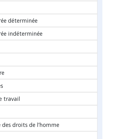
urée déterminée
urée indéterminée
re
es
 travail
 des droits de l’homme