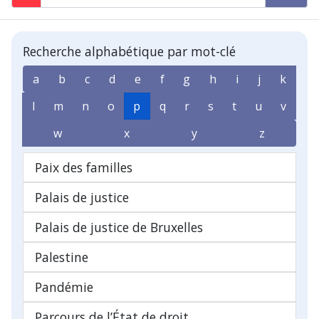
Recherche alphabétique par mot-clé
a
b
c
d
e
f
g
h
i
j
k
l
m
n
o
p
q
r
s
t
u
v
w
x
y
z
Paix des familles
Palais de justice
Palais de justice de Bruxelles
Palestine
Pandémie
Parcours de l’État de droit