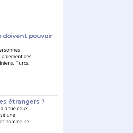
e doivent pouvoir
personnes
ncipalement des
niens, Turcs,
des étrangers ?
d a tué deux
ssé une
 cet homme ne