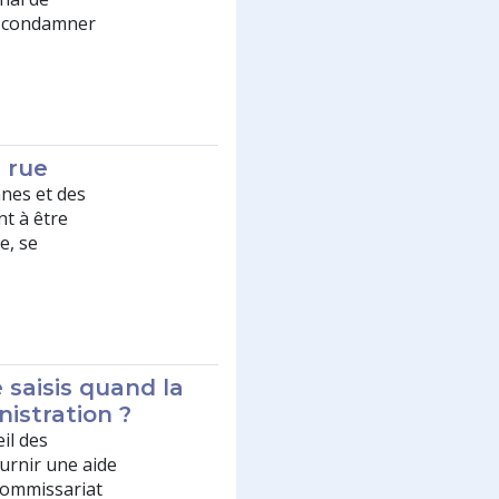
e condamner
 rue
nnes et des
nt à être
e, se
 saisis quand la
istration ?
eil des
ournir une aide
Commissariat