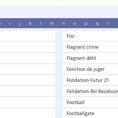
h
i
j
k
l
m
n
o
p
q
r
Fisc
Flagrant crime
Flagrant délit
Fonction de juger
Fondation Futur 21
Fondation Roi Baudoui
Football
Footballgate