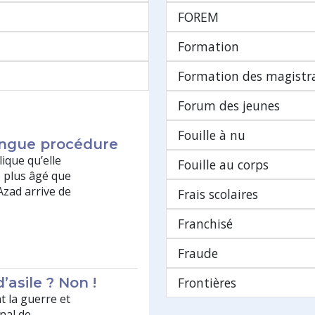
FOREM
Formation
Formation des magistr
Forum des jeunes
Fouille à nu
ongue procédure
lique qu’elle
Fouille au corps
 plus âgé que
Azad arrive de
Frais scolaires
Franchisé
Fraude
’asile ? Non !
Frontières
t la guerre et
unal de