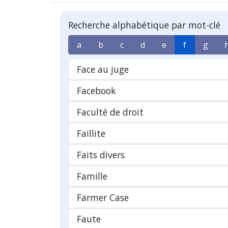
Recherche alphabétique par mot-clé
a
b
c
d
e
f
g
Face au juge
Facebook
Faculté de droit
Faillite
Faits divers
Famille
Farmer Case
Faute