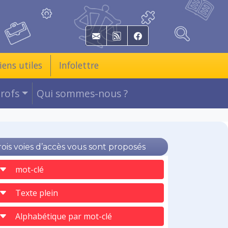
E-mail
RSS
Facebook
iens utiles
Infolettre
Profs
Qui sommes-nous ?
rois voies d’accès vous sont proposés
mot-clé
Texte plein
Alphabétique par mot-clé