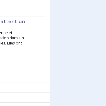
uattent un
enne et
sation dans un
es. Elles ont