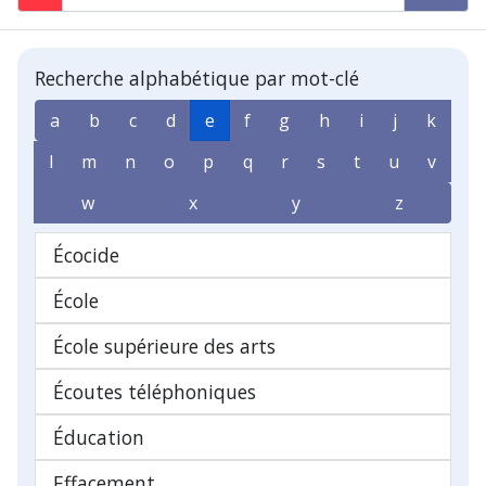
Recherche alphabétique par mot-clé
a
b
c
d
e
f
g
h
i
j
k
l
m
n
o
p
q
r
s
t
u
v
w
x
y
z
Écocide
École
École supérieure des arts
Écoutes téléphoniques
Éducation
Effacement