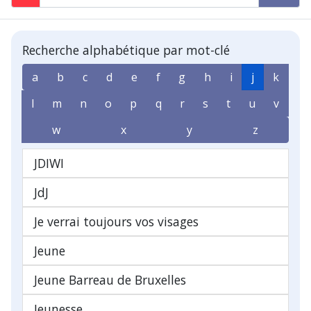
Recherche alphabétique par mot-clé
a
b
c
d
e
f
g
h
i
j
k
l
m
n
o
p
q
r
s
t
u
v
w
x
y
z
JDIWI
JdJ
Je verrai toujours vos visages
Jeune
Jeune Barreau de Bruxelles
Jeunesse