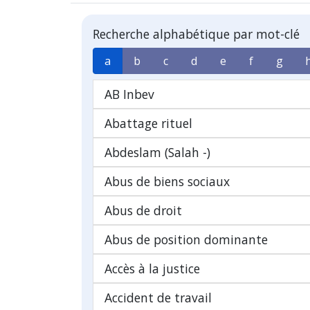
Recherche alphabétique par mot-clé
a
b
c
d
e
f
g
AB Inbev
Abattage rituel
Abdeslam (Salah -)
Abus de biens sociaux
Abus de droit
Abus de position dominante
Accès à la justice
Accident de travail