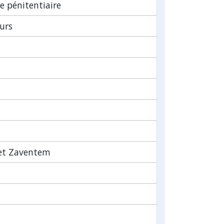
ce pénitentiaire
urs
 et Zaventem