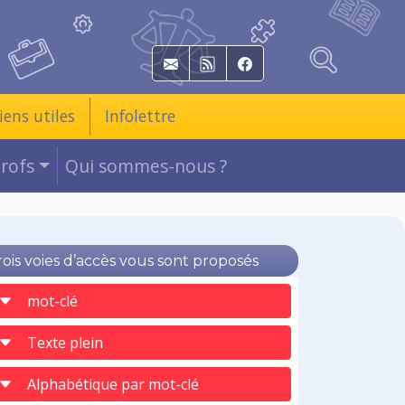
E-mail
RSS
Facebook
iens utiles
Infolettre
Profs
Qui sommes-nous ?
rois voies d’accès vous sont proposés
mot-clé
Texte plein
Alphabétique par mot-clé