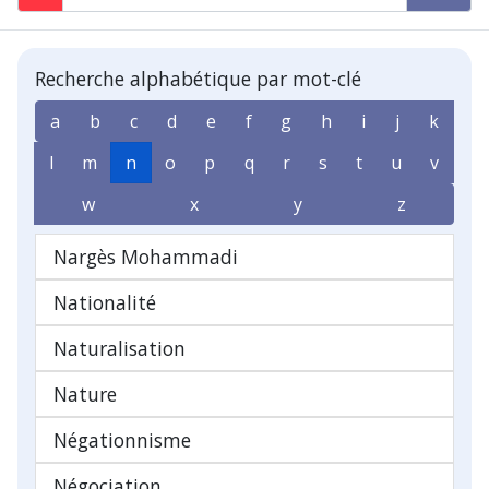
Recherche alphabétique par mot-clé
a
b
c
d
e
f
g
h
i
j
k
l
m
n
o
p
q
r
s
t
u
v
w
x
y
z
Nargès Mohammadi
Nationalité
Naturalisation
Nature
Négationnisme
Négociation