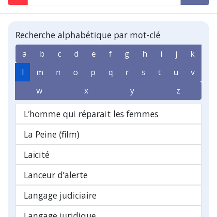
Recherche alphabétique par mot-clé
a
b
c
d
e
f
g
h
i
j
k
l
m
n
o
p
q
r
s
t
u
v
w
x
y
z
L’homme qui réparait les femmes
La Peine (film)
Laïcité
Lanceur d’alerte
Langage judiciaire
Langage juridique