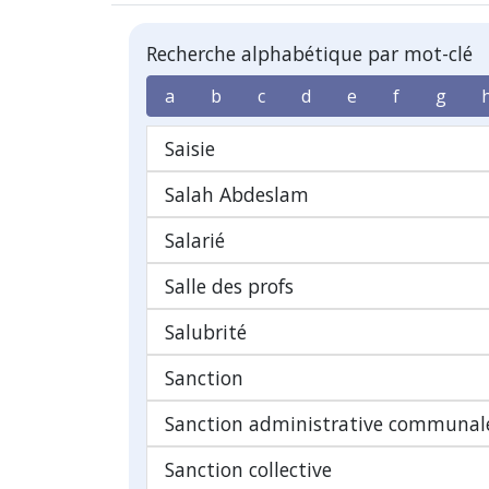
Recherche alphabétique par mot-clé
a
b
c
d
e
f
g
Saisie
Salah Abdeslam
Salarié
Salle des profs
Salubrité
Sanction
Sanction administrative communale
Sanction collective