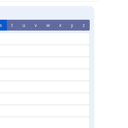
s
t
u
v
w
x
y
z
n