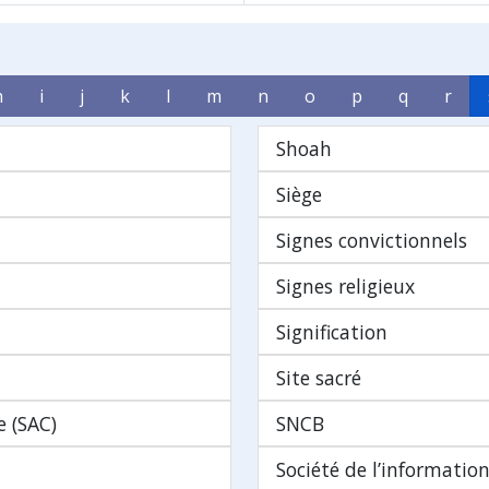
h
i
j
k
l
m
n
o
p
q
r
Shoah
Siège
Signes convictionnels
Signes religieux
Signification
Site sacré
 (SAC)
SNCB
Société de l’informatio