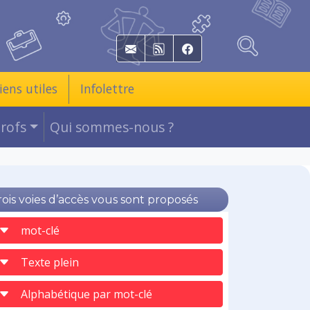
E-mail
RSS
Facebook
iens utiles
Infolettre
Profs
Qui sommes-nous ?
rois voies d’accès vous sont proposés
mot-clé
Texte plein
Alphabétique par mot-clé