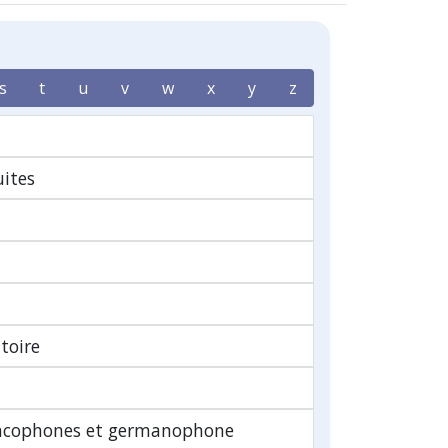
s
t
u
v
w
x
y
z
ites
itoire
ancophones et germanophone