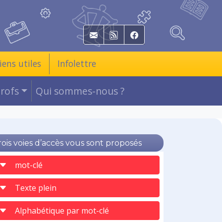
E-mail
RSS
Facebook
iens utiles
Infolettre
Profs
Qui sommes-nous ?
rois voies d’accès vous sont proposés
mot-clé
Texte plein
Alphabétique par mot-clé