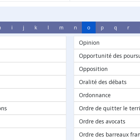
h
i
j
k
l
m
n
o
p
q
r
Opinion
Opportunité des poursu
Opposition
Oralité des débats
Ordonnance
ons
Ordre de quitter le terr
Ordre des avocats
Ordre des barreaux fr