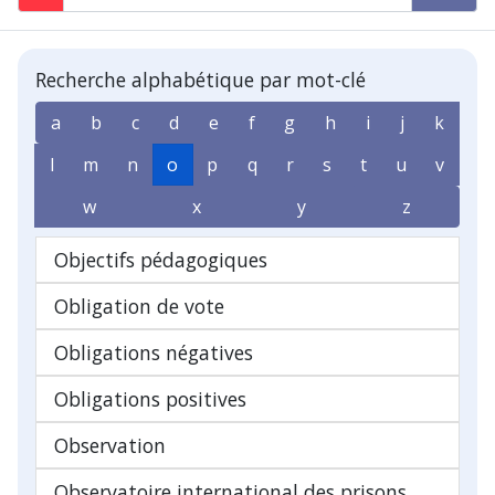
Recherche alphabétique par mot-clé
a
b
c
d
e
f
g
h
i
j
k
l
m
n
o
p
q
r
s
t
u
v
w
x
y
z
Objectifs pédagogiques
Obligation de vote
Obligations négatives
Obligations positives
Observation
Observatoire international des prisons