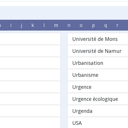
h
i
j
k
l
m
n
o
p
q
r
Université de Mons
Université de Namur
Urbanisation
Urbanisme
Urgence
Urgence écologique
Urgenda
USA