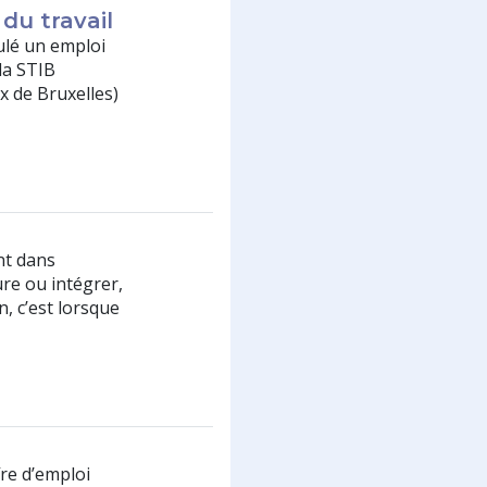
 du travail
ulé un emploi
la STIB
 de Bruxelles)
ent dans
lure ou intégrer,
n, c’est lorsque
re d’emploi