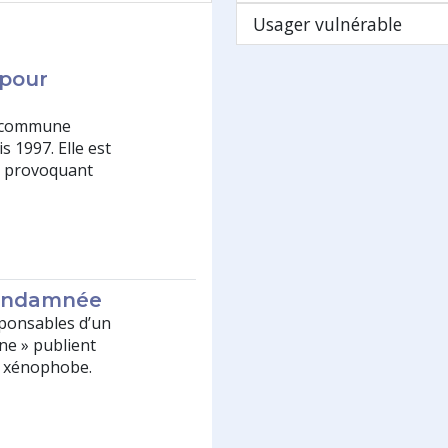
Usager vulnérable
pour
la commune
 1997. Elle est
e provoquant
 condamnée
sponsables d’un
ne » publient
t xénophobe.