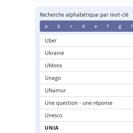
Recherche alphabétique par mot-clé
a
b
c
d
e
f
g
Uber
Ukraine
UMons
Unago
UNamur
Une question - une réponse
Unesco
UNIA