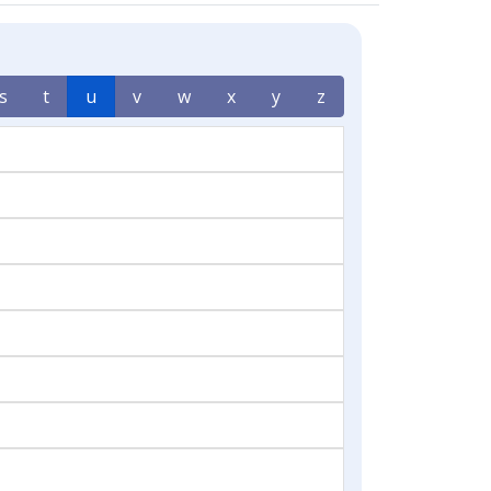
s
t
u
v
w
x
y
z