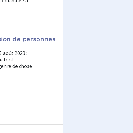
 condamnée à
sion de personnes
9 août 2023 :
e font
e genre de chose