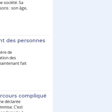
 société. Sa
sons : son âge,
ent des personnes
uère de
ation des
maintenant fait
arcours compliqué
ne déclarée
ommise. C’est