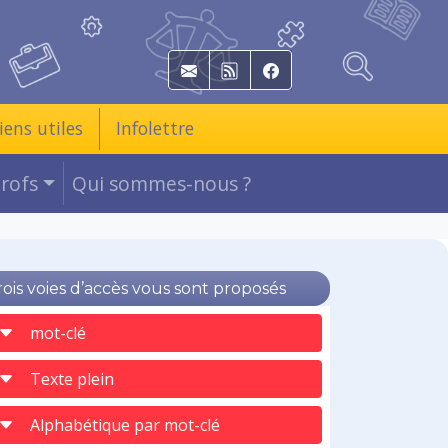
E-mail
RSS
Facebook
iens utiles
Infolettre
Profs
Qui sommes-nous ?
rois voies d’accès vous sont proposés
mot-clé
Texte plein
Alphabétique par mot-clé