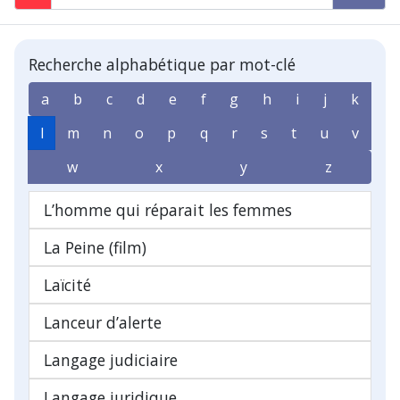
Recherche alphabétique par mot-clé
a
b
c
d
e
f
g
h
i
j
k
l
m
n
o
p
q
r
s
t
u
v
w
x
y
z
L’homme qui réparait les femmes
La Peine (film)
Laïcité
Lanceur d’alerte
Langage judiciaire
Langage juridique