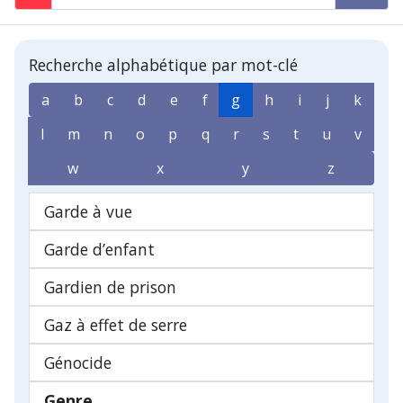
Recherche alphabétique par mot-clé
a
b
c
d
e
f
g
h
i
j
k
l
m
n
o
p
q
r
s
t
u
v
w
x
y
z
Garde à vue
Garde d’enfant
Gardien de prison
Gaz à effet de serre
Génocide
Genre