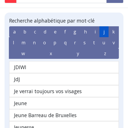
Recherche alphabétique par mot-clé
a
b
c
d
e
f
g
h
i
j
k
l
m
n
o
p
q
r
s
t
u
v
w
x
y
z
JDIWI
JdJ
Je verrai toujours vos visages
Jeune
Jeune Barreau de Bruxelles
Jeunesse