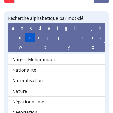
Recherche alphabétique par mot-clé
a
b
c
d
e
f
g
h
i
j
k
l
m
n
o
p
q
r
s
t
u
v
w
x
y
z
Nargès Mohammadi
Nationalité
Naturalisation
Nature
Négationnisme
Négociation