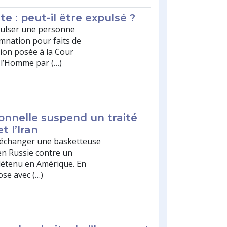
te : peut-il être expulsé ?
pulser une personne
mnation pour faits de
tion posée à la Cour
 l’Homme par (…)
onnelle suspend un traité
t l’Iran
d’échanger une basketteuse
n Russie contre un
étenu en Amérique. En
ose avec (…)