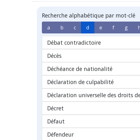
Recherche alphabétique par mot-clé
a
b
c
d
e
f
g
Débat contradictoire
Décès
Déchéance de nationalité
Déclaration de culpabilité
Déclaration universelle des droits 
Décret
Défaut
Défendeur