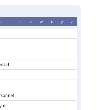
s
t
u
v
w
x
y
z
ntal
rsonnel
yale