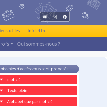
E-mail
RSS
Facebook
iens utiles
Infolettre
Profs
Qui sommes-nous ?
rois voies d’accès vous sont proposés
mot-clé
Texte plein
Alphabétique par mot-clé