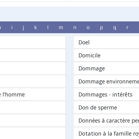
h
i
j
k
l
m
n
o
p
q
r
Doel
Domicile
Dommage
Dommage environneme
de l’homme
Dommages - intérêts
Don de sperme
Données à caractère pe
Dotation à la famille ro