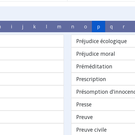
h
i
j
k
l
m
n
o
p
q
r
Préjudice écologique
Préjudice moral
Préméditation
Prescription
Présomption d’innocen
Presse
Preuve
Preuve civile