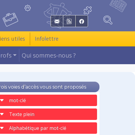
E-mail
RSS
Facebook
iens utiles
Infolettre
Profs
Qui sommes-nous ?
rois voies d’accès vous sont proposés
mot-clé
Texte plein
Alphabétique par mot-clé