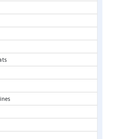
ats
ines