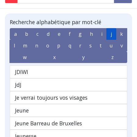
Recherche alphabétique par mot-clé
a
b
c
d
e
f
g
h
i
j
k
l
m
n
o
p
q
r
s
t
u
v
w
x
y
z
JDIWI
JdJ
Je verrai toujours vos visages
Jeune
Jeune Barreau de Bruxelles
Jeunesse