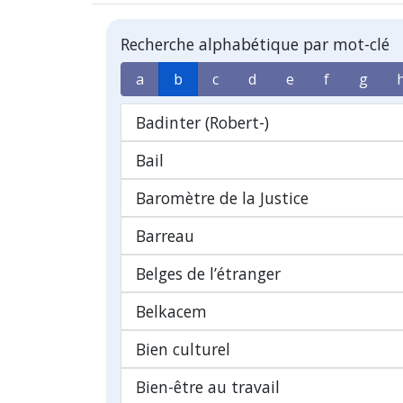
Recherche alphabétique par mot-clé
a
b
c
d
e
f
g
Badinter (Robert-)
Bail
Baromètre de la Justice
Barreau
Belges de l’étranger
Belkacem
Bien culturel
Bien-être au travail