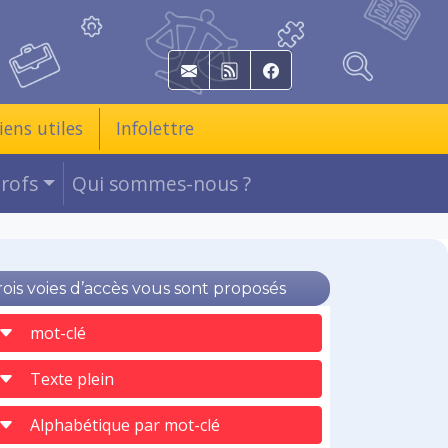
E-mail
RSS
Facebook
iens utiles
Infolettre
Profs
Qui sommes-nous ?
rois voies d’accès vous sont proposés
mot-clé
Texte plein
Alphabétique par mot-clé