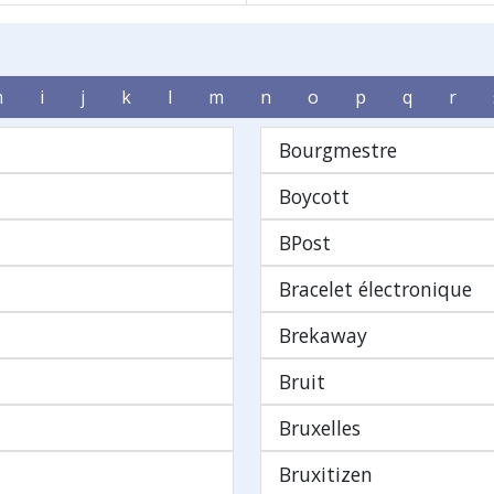
h
i
j
k
l
m
n
o
p
q
r
Bourgmestre
Boycott
BPost
Bracelet électronique
Brekaway
Bruit
Bruxelles
Bruxitizen