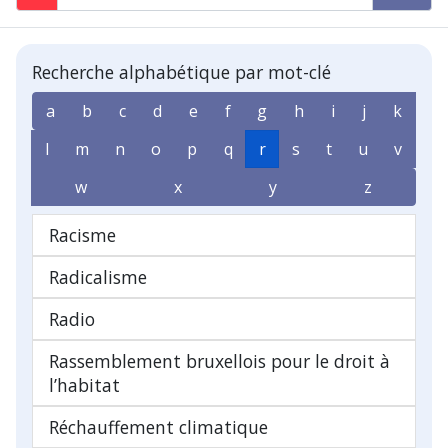
Recherche alphabétique par mot-clé
a
b
c
d
e
f
g
h
i
j
k
l
m
n
o
p
q
r
s
t
u
v
w
x
y
z
Racisme
Radicalisme
Radio
Rassemblement bruxellois pour le droit à
l’habitat
Réchauffement climatique