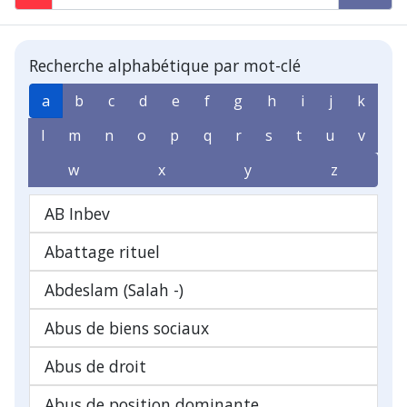
Recherche alphabétique par mot-clé
a
b
c
d
e
f
g
h
i
j
k
l
m
n
o
p
q
r
s
t
u
v
w
x
y
z
AB Inbev
Abattage rituel
Abdeslam (Salah -)
Abus de biens sociaux
Abus de droit
Abus de position dominante