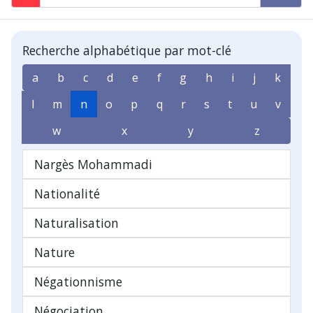
Recherche alphabétique par mot-clé
a
b
c
d
e
f
g
h
i
j
k
l
m
n
o
p
q
r
s
t
u
v
w
x
y
z
Nargès Mohammadi
Nationalité
Naturalisation
Nature
Négationnisme
Négociation