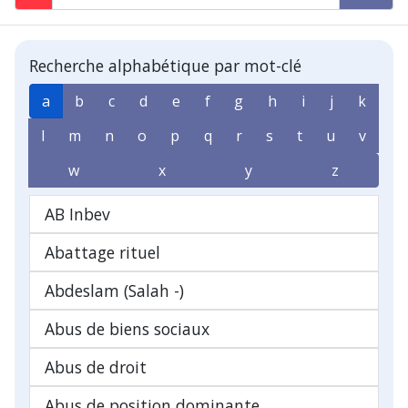
Recherche alphabétique par mot-clé
a
b
c
d
e
f
g
h
i
j
k
l
m
n
o
p
q
r
s
t
u
v
w
x
y
z
AB Inbev
Abattage rituel
Abdeslam (Salah -)
Abus de biens sociaux
Abus de droit
Abus de position dominante