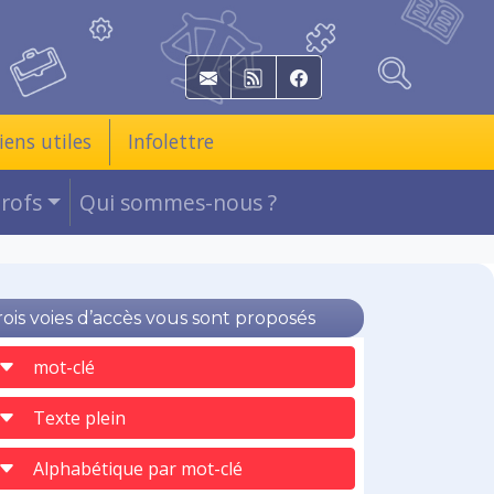
E-mail
RSS
Facebook
iens utiles
Infolettre
Profs
Qui sommes-nous ?
rois voies d’accès vous sont proposés
mot-clé
Texte plein
Alphabétique par mot-clé