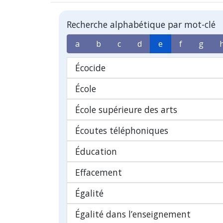
Recherche alphabétique par mot-clé
a
b
c
d
e
f
g
Écocide
École
École supérieure des arts
Écoutes téléphoniques
Éducation
Effacement
Égalité
Égalité dans l’enseignement