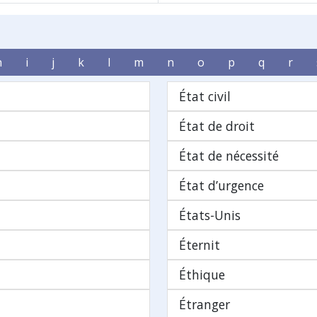
h
i
j
k
l
m
n
o
p
q
r
État civil
État de droit
État de nécessité
État d’urgence
États-Unis
Éternit
Éthique
Étranger