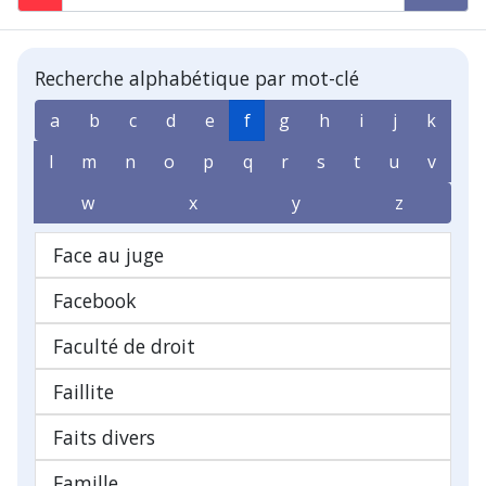
Recherche alphabétique par mot-clé
a
b
c
d
e
f
g
h
i
j
k
l
m
n
o
p
q
r
s
t
u
v
w
x
y
z
Face au juge
Facebook
Faculté de droit
Faillite
Faits divers
Famille