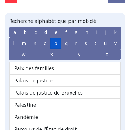
Recherche alphabétique par mot-clé
a
b
c
d
e
f
g
h
i
j
k
l
m
n
o
p
q
r
s
t
u
v
w
x
y
z
Paix des familles
Palais de justice
Palais de justice de Bruxelles
Palestine
Pandémie
Parcours de l’État de droit