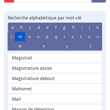
Recherche alphabétique par mot-clé
a
b
c
d
e
f
g
h
i
j
k
l
m
n
o
p
q
r
s
t
u
v
w
x
y
z
Magistrat
Magistrature assise
Magistrature debout
Mahomet
Mail
Maison de détention