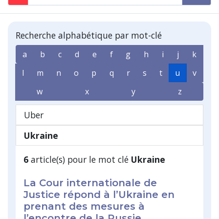
Recherche alphabétique par mot-clé
a
b
c
d
e
f
g
h
i
j
k
l
m
n
o
p
q
r
s
t
u
v
w
x
y
z
Uber
Ukraine
6
article(s) pour le mot clé
Ukraine
La Cour internationale de
Justice répond à l’Ukraine en
prenant des mesures à
l’encontre de la Russie