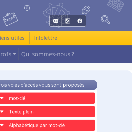
E-mail
RSS
Facebook
iens utiles
Infolettre
Profs
Qui sommes-nous ?
rois voies d’accès vous sont proposés
mot-clé
Texte plein
Alphabétique par mot-clé