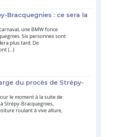
y-Bracquegnies : ce sera la
n carnaval, une BMW fonce
cquegnies. Six personnes sont
era plus tard. De
nt (…)
marge du procès de Strépy-
pour le moment à la suite de
s à Strépy-Bracquegnies,
iture roulant à vive allure,