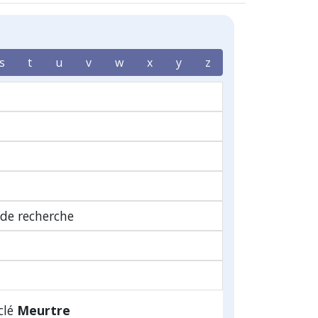
s
t
u
v
w
x
y
z
 de recherche
clé
Meurtre