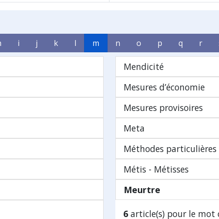
h
i
j
k
l
m
n
o
p
q
r
Mendicité
Mesures d’économie
Mesures provisoires
Meta
Méthodes particulières
Métis - Métisses
Meurtre
6
article(s) pour le mot 