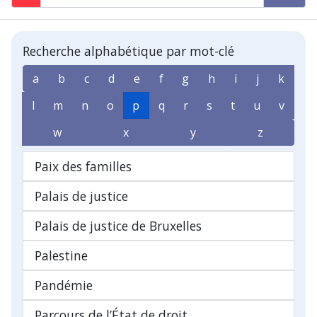
Recherche alphabétique par mot-clé
a
b
c
d
e
f
g
h
i
j
k
l
m
n
o
p
q
r
s
t
u
v
w
x
y
z
Paix des familles
Palais de justice
Palais de justice de Bruxelles
Palestine
Pandémie
Parcours de l’État de droit