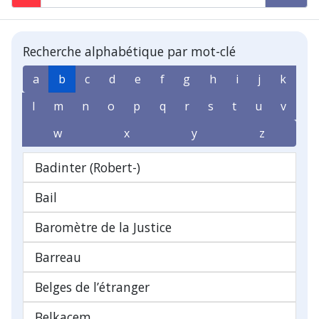
Recherche alphabétique par mot-clé
a
b
c
d
e
f
g
h
i
j
k
l
m
n
o
p
q
r
s
t
u
v
w
x
y
z
Badinter (Robert-)
Bail
Baromètre de la Justice
Barreau
Belges de l’étranger
Belkacem