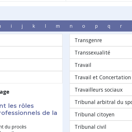
h
i
j
k
l
m
n
o
p
q
r
Transgenre
Transsexualité
Travail
Travail et Concertation
Travailleurs sociaux
age
Tribunal arbitral du sp
nt les rôles
rofessionnels de la
Tribunal citoyen
Tribunal civil
nt du procès