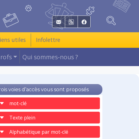
E-mail
RSS
Facebook
iens utiles
Infolettre
Profs
Qui sommes-nous ?
rois voies d’accès vous sont proposés
mot-clé
Texte plein
Alphabétique par mot-clé