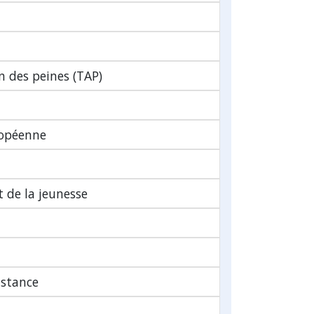
n des peines (TAP)
ropéenne
t de la jeunesse
nstance