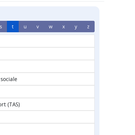
s
t
u
v
w
x
y
z
 sociale
ort (TAS)