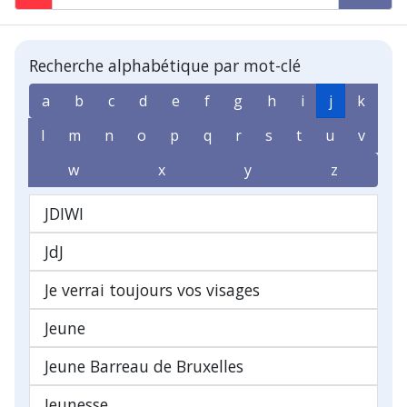
Recherche alphabétique par mot-clé
a
b
c
d
e
f
g
h
i
j
k
l
m
n
o
p
q
r
s
t
u
v
w
x
y
z
JDIWI
JdJ
Je verrai toujours vos visages
Jeune
Jeune Barreau de Bruxelles
Jeunesse