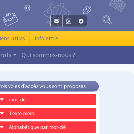
E-mail
RSS
Facebook
iens utiles
Infolettre
Profs
Qui sommes-nous ?
rois voies d’accès vous sont proposés
mot-clé
Texte plein
Alphabétique par mot-clé