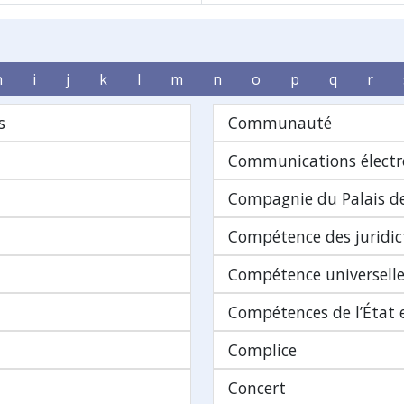
h
i
j
k
l
m
n
o
p
q
r
s
Communauté
Communications électr
Compagnie du Palais de
Compétence des juridic
Compétence universell
Compétences de l’État e
Complice
Concert