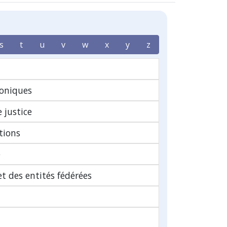
s
t
u
v
w
x
y
z
oniques
 justice
tions
e
t des entités fédérées