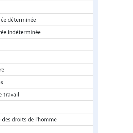
urée déterminée
urée indéterminée
re
es
 travail
 des droits de l’homme