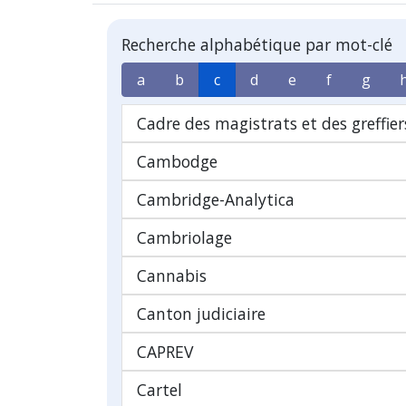
Recherche alphabétique par mot-clé
a
b
c
d
e
f
g
Cadre des magistrats et des greffier
Cambodge
Cambridge-Analytica
Cambriolage
Cannabis
Canton judiciaire
CAPREV
Cartel