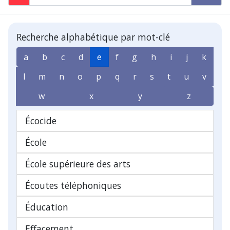
Recherche alphabétique par mot-clé
a
b
c
d
e
f
g
h
i
j
k
l
m
n
o
p
q
r
s
t
u
v
w
x
y
z
Écocide
École
École supérieure des arts
Écoutes téléphoniques
Éducation
Effacement