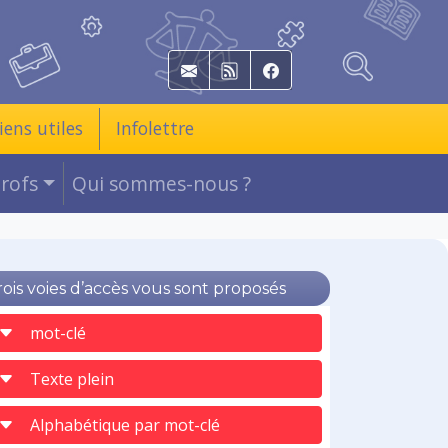
E-mail
RSS
Facebook
iens utiles
Infolettre
Profs
Qui sommes-nous ?
rois voies d’accès vous sont proposés
mot-clé
Texte plein
Alphabétique par mot-clé