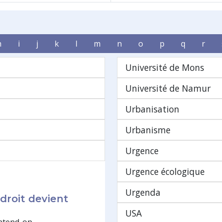
h
i
j
k
l
m
n
o
p
q
r
Université de Mons
Université de Namur
Urbanisation
Urbanisme
Urgence
Urgence écologique
Urgenda
droit devient
USA