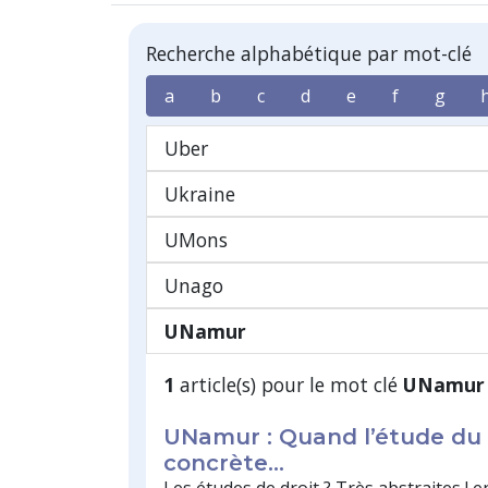
Recherche alphabétique par mot-clé
a
b
c
d
e
f
g
Uber
Ukraine
UMons
Unago
UNamur
1
article(s) pour le mot clé
UNamur
UNamur : Quand l’étude du 
concrète…