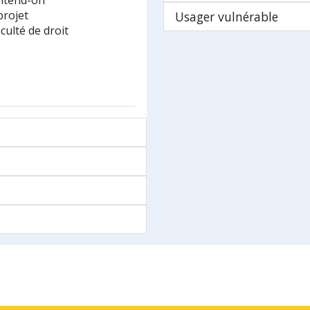
entend-on
projet
Usager vulnérable
ulté de droit