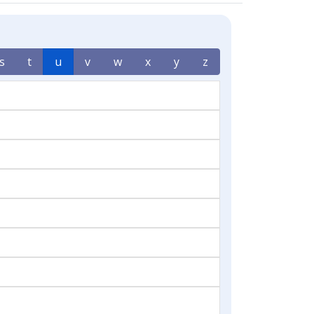
s
t
u
v
w
x
y
z