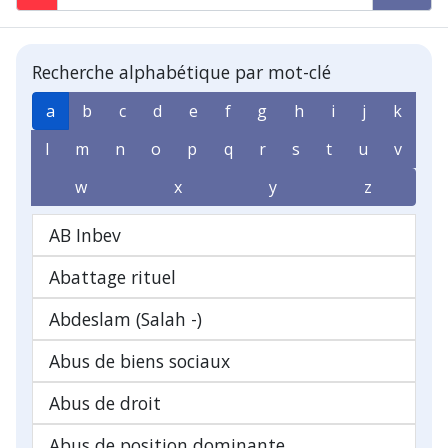
Recherche alphabétique par mot-clé
a
b
c
d
e
f
g
h
i
j
k
l
m
n
o
p
q
r
s
t
u
v
w
x
y
z
AB Inbev
Abattage rituel
Abdeslam (Salah -)
Abus de biens sociaux
Abus de droit
Abus de position dominante